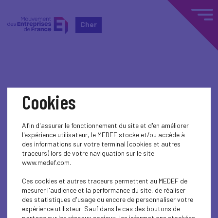
Cher
Home
Événements nationaux
Cookies
Événements nationaux
Afin d'assurer le fonctionnement du site et d'en améliorer
l'expérience utilisateur, le MEDEF stocke et/ou accède à
ENTREPRENEURSHIP - SME
des informations sur votre terminal (cookies et autres
traceurs) lors de votre naviguation sur le site
Rencontre EuroPP : le financement des ETI et
www.medef.com.
grandes PME
Ces cookies et autres traceurs permettent au MEDEF de
mesurer l'audience et la performance du site, de réaliser
des statistiques d'usage ou encore de personnaliser votre
expérience utilisteur. Sauf dans le cas des boutons de
partage sur les réseaux sociaux, les informations stockées