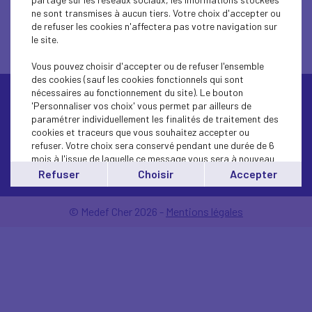
ne sont transmises à aucun tiers. Votre choix d'accepter ou
de refuser les cookies n'affectera pas votre navigation sur
le site.
Vous pouvez choisir d'accepter ou de refuser l'ensemble
des cookies (sauf les cookies fonctionnels qui sont
nécessaires au fonctionnement du site). Le bouton
'Personnaliser vos choix' vous permet par ailleurs de
paramétrer individuellement les finalités de traitement des
cookies et traceurs que vous souhaitez accepter ou
refuser. Votre choix sera conservé pendant une durée de 6
mois à l'issue de laquelle ce message vous sera à nouveau
Contactez-nous
affiché..
Refuser
Choisir
Accepter
Vous pouvez modifier votre choix à tout moment en
cliquant sur le lien
'cookies'
en bas de page.
© Medef Cher 2026 -
Mentions légales