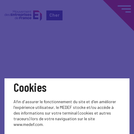
Cher
Home
Événements nationaux
Événements nationaux
Cookies
SOCIAL
EDUCATION-TRAINING
Afin d'assurer le fonctionnement du site et d'en améliorer
l'expérience utilisateur, le MEDEF stocke et/ou accède à
EDUCATION-TRAINING
des informations sur votre terminal (cookies et autres
traceurs) lors de votre naviguation sur le site
EDUCATION-TRAINING
www.medef.com.