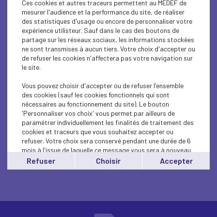
Ces cookies et autres traceurs permettent au MEDEF de
EDUCATION-TRAINING
mesurer l'audience et la performance du site, de réaliser
des statistiques d'usage ou encore de personnaliser votre
EDUCATION-TRAINING
expérience utilisteur. Sauf dans le cas des boutons de
partage sur les réseaux sociaux, les informations stockées
EDUCATION-TRAINING
ne sont transmises à aucun tiers. Votre choix d'accepter ou
de refuser les cookies n'affectera pas votre navigation sur
Soirée lauréats "Les Taffeurs"
le site.
INTERNATIONAL - EUROPE
Vous pouvez choisir d'accepter ou de refuser l'ensemble
des cookies (sauf les cookies fonctionnels qui sont
WorldSkills Abu Dhabi 2017
nécessaires au fonctionnement du site). Le bouton
'Personnaliser vos choix' vous permet par ailleurs de
paramétrer individuellement les finalités de traitement des
cookies et traceurs que vous souhaitez accepter ou
refuser. Votre choix sera conservé pendant une durée de 6
mois à l'issue de laquelle ce message vous sera à nouveau
affiché..
Refuser
Choisir
Accepter
Vous pouvez modifier votre choix à tout moment en
cliquant sur le lien
'cookies'
en bas de page.