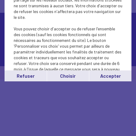
ne sont transmises à aucun tiers. Votre choix d'accepter ou
de refuser les cookies n'affectera pas votre navigation sur
le site.
Vous pouvez choisir d'accepter ou de refuser l'ensemble
des cookies (sauf les cookies fonctionnels qui sont
nécessaires au fonctionnement du site). Le bouton
'Personnaliser vos choix' vous permet par ailleurs de
paramétrer individuellement les finalités de traitement des
Contactez-nous
cookies et traceurs que vous souhaitez accepter ou
refuser. Votre choix sera conservé pendant une durée de 6
mois à l'issue de laquelle ce message vous sera à nouveau
© Medef Cher 2026 -
Mentions légales
affiché..
Refuser
Choisir
Accepter
Vous pouvez modifier votre choix à tout moment en
cliquant sur le lien
'cookies'
en bas de page.